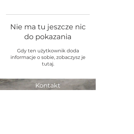
Nie ma tu jeszcze nic
do pokazania
Gdy ten użytkownik doda
informacje o sobie, zobaczysz je
tutaj.
Kontakt
Wrap Masters
ul. Staszica 2
68-100 Żagań
tel.
789 597 982
mail:
wrapmasters.t@gmail.