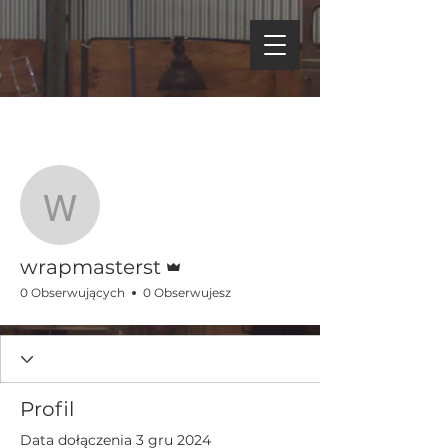
Więcej działań
Obserwuj
wrapmasterst
Administrator
wrapmasterst
0 Obserwujących
0 Obserwujesz
Profil
Data dołączenia 3 gru 2024